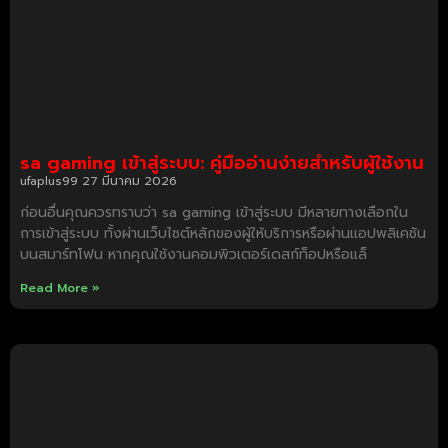
sa gaming เข้าสู่ระบบ: คู่มืออ่านง่ายสำหรับผู้ใช้งาน
ufaplus99
27 มีนาคม 2026
ก่อนอื่นคุณควรทราบว่า sa gaming เข้าสู่ระบบ มีหลายทางเลือกใน
การเข้าสู่ระบบ ทั้งผ่านเว็บไซต์หลักของผู้ให้บริการหรือผ่านแอปพลิเคชัน
บนสมาร์ทโฟน หากคุณใช้งานคอมพิวเตอร์เดสก์ท็อปหรือแล็
Read More »