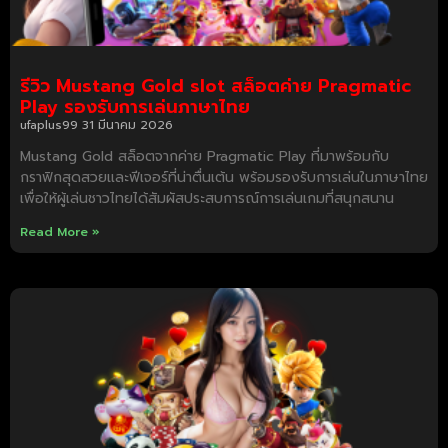
รีวิว Mustang Gold slot สล็อตค่าย Pragmatic
Play รองรับการเล่นภาษาไทย
ufaplus99
31 มีนาคม 2026
Mustang Gold สล็อตจากค่าย Pragmatic Play ที่มาพร้อมกับ
กราฟิกสุดสวยและฟีเจอร์ที่น่าตื่นเต้น พร้อมรองรับการเล่นในภาษาไทย
เพื่อให้ผู้เล่นชาวไทยได้สัมผัสประสบการณ์การเล่นเกมที่สนุกสนาน
Read More »