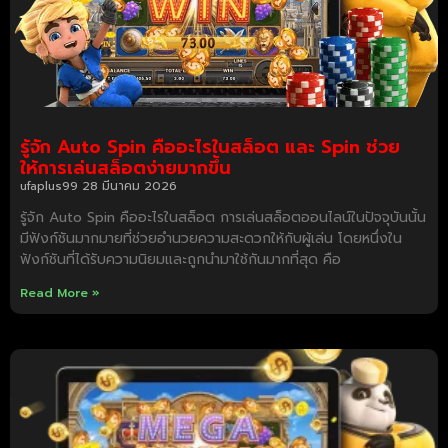
รู้จัก Auto Spin คืออะไรในสล็อต และ Spin ช่วย
ให้การเล่นสล็อตง่ายมากขึ้น
ufaplus99
28 มีนาคม 2026
รู้จัก Auto Spin คืออะไรในสล็อต การเล่นสล็อตออนไลน์ในปัจจุบันนั้น
มีฟังก์ชันมากมายที่ช่วยอำนวยความสะดวกให้กับผู้เล่น โดยหนึ่งใน
ฟังก์ชันที่ได้รับความนิยมและถูกนำมาใช้กันมากที่สุด คือ
Read More »