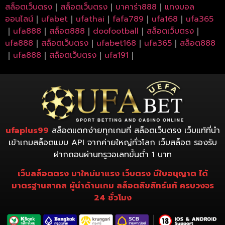
สล็อตเว็บตรง
｜
สล็อตเว็บตรง
｜
บาคาร่า888
｜
แทงบอล
ออนไลน์
｜
ufabet
｜
ufathai
｜
fafa789
｜
ufa168
｜
ufa365
｜
ufa888
｜
สล็อต888
｜
doofootball
｜
สล็อตเว็บตรง
｜
ufa888
｜
สล็อตเว็บตรง
｜
ufabet168
｜
ufa365
｜
สล็อต888
｜
ufa888
｜
สล็อตเว็บตรง
｜
ufa191
｜
ufaplus99
สล็อตแตกง่ายทุกเกมที่ สล็อตเว็บตรง เว็บแท้ที่นำ
เข้าเกมสล็อตแบบ API จากค่ายใหญ่ทั่วโลก เว็บสล็อต รองรับ
ฝากถอนผ่านทรูวอเลทขั้นต่ำ 1 บาท
เว็บสล็อตตรง มาใหม่มาแรง เว็บตรง มีใบอนุญาต ได้
มาตรฐานสากล ผู้นำด้านเกม สล็อตลิขสิทธ์แท้ ครบวงจร
24 ชั่วโมง