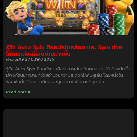
รู้จัก Auto Spin คืออะไรในสล็อต และ Spin ช่วย
ให้การเล่นสล็อตง่ายมากขึ้น
ufaplus99
27 มีนาคม 2026
รู้จัก Auto Spin คืออะไรในสล็อต การเล่นสล็อตออนไลน์ในปัจจุบันนั้น
มีฟังก์ชันมากมายที่ช่วยอำนวยความสะดวกให้กับผู้เล่น โดยหนึ่งใน
ฟังก์ชันที่ได้รับความนิยมและถูกนำมาใช้กันมากที่สุด คือ
Read More »