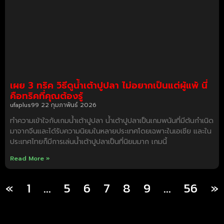
เผย 3 ทริค วิธีดูน้ำเต้าปูปลา ไม่อยากเป็นแต่ผู้แพ้ นี่
คือทริคที่คุณต้องรู้
ufaplus99
22 กุมภาพันธ์ 2026
ทำความเข้าใจกับเกมน้ำเต้าปูปลา น้ำเต้าปูปลาเป็นเกมพนันที่มีต้นกำเนิด
มาจากจีนและได้รับความนิยมในหลายประเทศโดยเฉพาะในเอเชีย และใน
ประเทศไทยก็มีการเล่นน้ำเต้าปูปลาเป็นที่นิยมมาก เกมนี้
Read More »
«
1
…
5
6
7
8
9
…
56
»