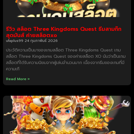
รีวิว สล็อต Three Kingdoms Quest ธีมสามก๊ก
สุดมันส์ ค่ายสล็อตxo
ufaplus99
24 กุมภาพันธ์ 2026
ประวัติความเป็นมาของเกมสล็อต Three Kingdoms Quest เกม
สล็อต Three Kingdoms Quest ของค่ายสล็อต XO นับว่าเป็นเกม
สล็อตที่ได้รับความนิยมจากผู้เล่นจำนวนมาก เนื่องจากธีมของเกมที่มี
ความเกี
Read More »