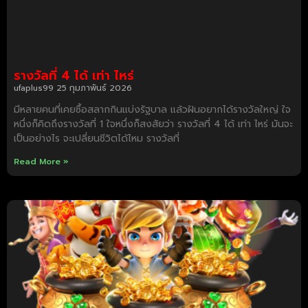
รางวัลที่ 4 ได้ เท่า ไหร่
ufaplus99
25 กุมภาพันธ์ 2026
มีหลายคนที่เคยซื้อสลากกินแบ่งรัฐบาล แล้วฝันอยากได้รางวัลใหญ่ ใจ
หนึ่งก็คิดถึงรางวัลที่ 1 ใจหนึ่งก็สงสัยว่า รางวัลที่ 4 ได้ เท่า ไหร่ มันจะ
เป็นอย่างไร จะเปลี่ยนชีวิตได้ไหม รางวัลที่
Read More »