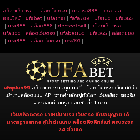
สล็อตเว็บตรง
｜
สล็อตเว็บตรง
｜
บาคาร่า888
｜
แทงบอล
ออนไลน์
｜
ufabet
｜
ufathai
｜
fafa789
｜
ufa168
｜
ufa365
｜
ufa888
｜
สล็อต888
｜
doofootball
｜
สล็อตเว็บตรง
｜
ufa888
｜
สล็อตเว็บตรง
｜
ufabet168
｜
ufa365
｜
สล็อต888
｜
ufa888
｜
สล็อตเว็บตรง
｜
ufa191
｜
ufaplus99
สล็อตแตกง่ายทุกเกมที่ สล็อตเว็บตรง เว็บแท้ที่นำ
เข้าเกมสล็อตแบบ API จากค่ายใหญ่ทั่วโลก เว็บสล็อต รองรับ
ฝากถอนผ่านทรูวอเลทขั้นต่ำ 1 บาท
เว็บสล็อตตรง มาใหม่มาแรง เว็บตรง มีใบอนุญาต ได้
มาตรฐานสากล ผู้นำด้านเกม สล็อตลิขสิทธ์แท้ ครบวงจร
24 ชั่วโมง