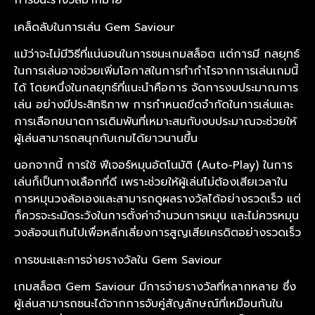
การชนะรางวัลมากมาย
เคล็ดลับในการเล่น Gem Saviour
แม้ว่าจะไม่มีวิธีที่แน่นอนในการชนะเกมสล็อต แต่การมี กลยุทธ์
ในการเล่นอาจช่วยเพิ่มโอกาสในการทำกำไรจากการเล่นเกมนี้
ได้ โดยหนึ่งในกลยุทธ์ที่แนะนำคือการ จัดการงบประมาณการ
เล่น อย่างมีประสิทธิภาพ การกำหนดขีดจำกัดในการเล่นและ
การเลือกขนาดการเดิมพันที่เหมาะสมกับงบประมาณจะช่วยให้
ผู้เล่นสามารถสนุกกับเกมได้ยาวนานขึ้น
นอกจากนี้ การใช้ ฟีเจอร์หมุนอัตโนมัติ (Auto-Play) ในการ
เล่นก็เป็นทางเลือกที่ดี เพราะช่วยให้ผู้เล่นไม่ต้องเสียเวลาใน
การหมุนวงล้อเองและสามารถดูผลรางวัลได้อย่างรวดเร็ว แต่
ก็ควรจะระมัดระวังในการตั้งค่าจำนวนการหมุน และไม่ควรหมุน
วงล้อจนเกินไปเพื่อหลีกเลี่ยงการสูญเสียเครดิตอย่างรวดเร็ว
การชนะและการจ่ายรางวัลใน Gem Saviour
เกมสล็อต Gem Saviour มีการจ่ายรางวัลที่หลากหลาย ซึ่ง
ผู้เล่นสามารถชนะได้จากการจับคู่สัญลักษณ์ที่เหมือนกันใน