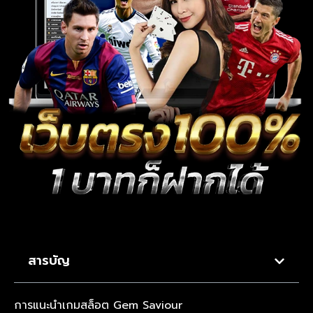
สารบัญ
การแนะนำเกมสล็อต Gem Saviour