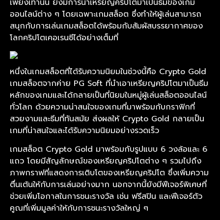
เพียงเท่านั้น ยังมีการนำเหรียญคริปโตมาเป็นธีมของเกม
ออนไลน์ต่าง ๆ โดยเฉพาะเกมสล็อต ซึ่งทำให้ผู้เล่นสามารถ
สนุกกับการเล่นเกมสล็อตได้พร้อมกับสัมผัสบรรยากาศของ
โลกคริปโตเคอเรนซีได้อย่างเต็มที่
หนึ่งในเกมสล็อตที่ได้รับความนิยมในช่วงนี้คือ Crypto Gold
เกมสล็อตจากค่าย PG Soft ที่นำเอาเหรียญคริปโตมาเป็นธีม
หลักของเกมและได้กลายเป็นที่นิยมในหมู่ผู้เล่นสล็อตออนไลน์
ทั่วโลก ด้วยความน่าสนใจของเกมที่มาพร้อมกับกราฟิกที่
สวยงามและธีมที่ทันสมัย ส่งผลให้ Crypto Gold กลายเป็น
เกมที่น่าสนใจและได้รับความนิยมอย่างรวดเร็ว
เกมสล็อต Crypto Gold มาพร้อมกับรูปแบบ 6 วงล้อและ 6
แถว โดยมีสัญลักษณ์ของเหรียญคริปโตต่าง ๆ รวมไปถึง
ภาพกราฟที่แสดงการเติบโตของเหรียญคริปโต ซึ่งเพิ่มความ
ตื่นเต้นให้กับการเล่นอย่างมาก นอกจากนี้ยังมีฟีเจอร์พิเศษที่
ช่วยเพิ่มโอกาสในการชนะรางวัล เช่น ฟรีสปิน และฟีเจอร์ตัว
คูณที่เพิ่มมูลค่าให้กับการชนะรางวัลใหญ่ ๆ