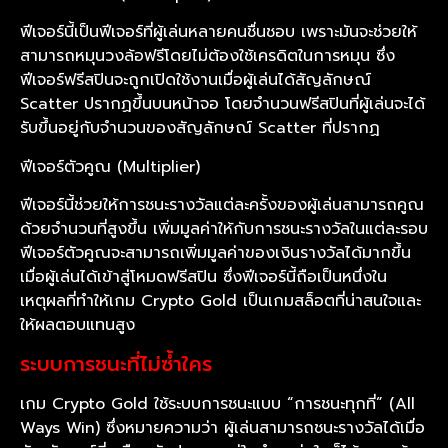
ฟีเจอร์นี้เป็นฟีเจอร์ที่ผู้เล่นหลายคนชื่นชอบ เพราะมันจะช่วยให้
สามารถหมุนวงล้อฟรีโดยไม่ต้องใช้เครดิตในการหมุน ซึ่ง
ฟีเจอร์ฟรีสปินจะถูกเปิดใช้งานเมื่อผู้เล่นได้สัญลักษณ์
Scatter ปรากฏขึ้นบนหน้าจอ โดยจำนวนฟรีสปินที่ผู้เล่นจะได้
รับขึ้นอยู่กับจำนวนของสัญลักษณ์ Scatter ที่ปรากฏ
ฟีเจอร์ตัวคูณ (Multiplier)
ฟีเจอร์นี้ช่วยให้การชนะรางวัลแต่ละครั้งของผู้เล่นสามารถคูณ
ด้วยจำนวนที่สูงขึ้น เพิ่มมูลค่าให้กับการชนะรางวัลในแต่ละรอบ
ฟีเจอร์ตัวคูณจะสามารถเพิ่มมูลค่าของเงินรางวัลได้มากขึ้น
เมื่อผู้เล่นได้เข้าสู่โหมดฟรีสปิน ซึ่งฟีเจอร์นี้ถือเป็นหนึ่งใน
เหตุผลที่ทำให้เกม Crypto Gold เป็นเกมสล็อตที่น่าสนใจและ
ให้ผลตอบแทนสูง
ระบบการชนะที่ไม่ซ้ำใคร
เกม Crypto Gold ใช้ระบบการชนะแบบ “การชนะทุกที่” (All
Ways Win) ซึ่งหมายความว่า ผู้เล่นสามารถชนะรางวัลได้เมื่อ