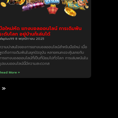
มือใหม่หัด แทงบอลออนไลน์ การเดิมพัน
ระดับโลก อยู่บ้านก็เล่นได้
ufaplus99
8 พฤศจิกายน 2025
ความน่าสนใจของการแทงบอลออนไลน์สำหรับมือใหม่ เมื่อ
พูดถึงการเดิมพันในยุคปัจจุบัน หลายคนคงจะคุ้นเคยกับ
การแทงบอลออนไลน์ที่เป็นที่นิยมไปทั่วโลก การเล่นพนันใน
รูปแบบออนไลน์นี้มีความสะดวกส
Read More »
»