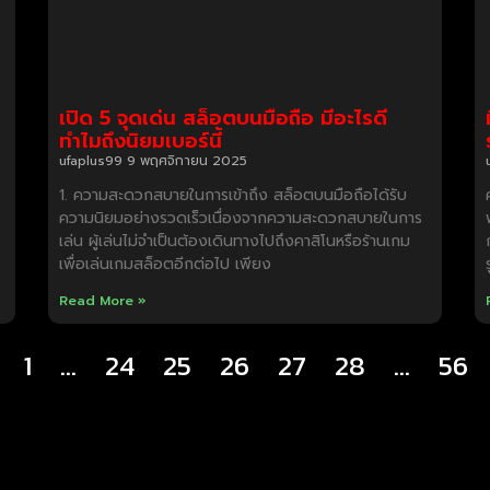
เปิด 5 จุดเด่น สล็อตบนมือถือ มีอะไรดี
ทำไมถึงนิยมเบอร์นี้
ufaplus99
9 พฤศจิกายน 2025
1. ความสะดวกสบายในการเข้าถึง สล็อตบนมือถือได้รับ
ความนิยมอย่างรวดเร็วเนื่องจากความสะดวกสบายในการ
เล่น ผู้เล่นไม่จำเป็นต้องเดินทางไปถึงคาสิโนหรือร้านเกม
เพื่อเล่นเกมสล็อตอีกต่อไป เพียง
Read More »
«
1
…
24
25
26
27
28
…
56