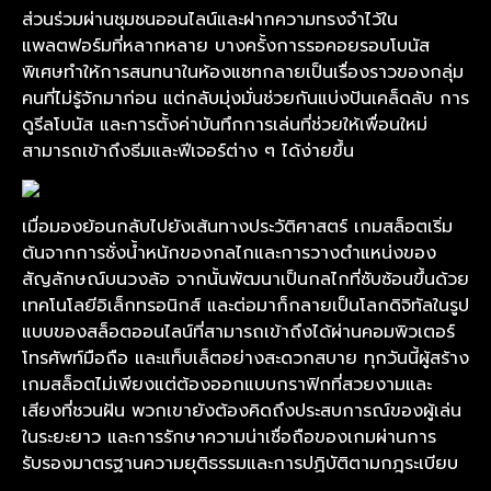
ส่วนร่วมผ่านชุมชนออนไลน์และฝากความทรงจำไว้ใน
แพลตฟอร์มที่หลากหลาย บางครั้งการรอคอยรอบโบนัส
พิเศษทำให้การสนทนาในห้องแชทกลายเป็นเรื่องราวของกลุ่ม
คนที่ไม่รู้จักมาก่อน แต่กลับมุ่งมั่นช่วยกันแบ่งปันเคล็ดลับ การ
ดูรีลโบนัส และการตั้งค่าบันทึกการเล่นที่ช่วยให้เพื่อนใหม่
สามารถเข้าถึงธีมและฟีเจอร์ต่าง ๆ ได้ง่ายขึ้น
เมื่อมองย้อนกลับไปยังเส้นทางประวัติศาสตร์ เกมสล็อตเริ่ม
ต้นจากการชั่งน้ำหนักของกลไกและการวางตำแหน่งของ
สัญลักษณ์บนวงล้อ จากนั้นพัฒนาเป็นกลไกที่ซับซ้อนขึ้นด้วย
เทคโนโลยีอิเล็กทรอนิกส์ และต่อมาก็กลายเป็นโลกดิจิทัลในรูป
แบบของสล็อตออนไลน์ที่สามารถเข้าถึงได้ผ่านคอมพิวเตอร์
โทรศัพท์มือถือ และแท็บเล็ตอย่างสะดวกสบาย ทุกวันนี้ผู้สร้าง
เกมสล็อตไม่เพียงแต่ต้องออกแบบกราฟิกที่สวยงามและ
เสียงที่ชวนฝัน พวกเขายังต้องคิดถึงประสบการณ์ของผู้เล่น
ในระยะยาว และการรักษาความน่าเชื่อถือของเกมผ่านการ
รับรองมาตรฐานความยุติธรรมและการปฏิบัติตามกฎระเบียบ