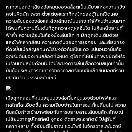
หากจะบอกว่าเสียงล้อหมุนของสล็อตเป็นเสียงแห่งความหวัง
คงไม่ผิดนัก เพราะตั้งแต่ยุคแรกที่กลไกของตู้โยกเปิดเผย
ความลับของวงล้อและสัญลักษณ์บนราง ทำให้คนจำนวนมาก
ได้พบกับความตื่นเต้นที่ถูกกว่าเหตุผลอื่นใด ในคืนหนึ่งยามที่
ฟ้าค่ำ ความเงียบในห้องนั่งเล่นเล็ก ๆ มักถูกเติมเต็มด้วย
แสงไฟหลากสีสัน ความกดดันของการรอคอย และเสียงกริ่ง
ที่ดังขึ้นเมื่อสัญลักษณ์เรียงตัวกันเป็นแถว แน่นอนว่านั่นคือ
จุดเริ่มต้นของเกมสล็อตทั้งหมด ตู้โยกที่เห็นในภาพยนตร์หรือ
ในร้านเกมสมัยก่อนไม่ได้มีเพียงการเล่นเพื่อความสนุกเท่านั้น
มันคือประสบการณ์ทางวิทยาศาสตร์แบบชิ้นเล็กชิ้นน้อยที่รวม
เข้ากับวัฒนธรรมสมัยใหม่
เมื่อลูกกลอนที่หมุนอยู่บนวงล้อเริ่มหมุนเองด้วยไฟฟ้าและ
กลไกที่ละเอียดขึ้น ความเรียบง่ายในการชนะก็เปลี่ยนไป ความ
ทันสมัยก้าวเข้ามาพร้อมกับการขยายลายเส้นบนสัญลักษณ์
เปลี่ยนจากรูปโทรทัศน์ งูทอง ตีตราพระอาทิตย์ ไปสู่ธีมที่
หลากหลาย ทั้งอียิปต์โบราณ แวมไพร์ ในจักรวาลแฟนตาซี