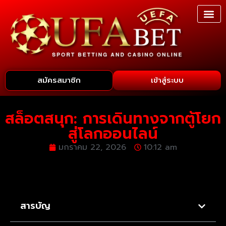
สมัครสมาชิก
เข้าสู่ระบบ
สล็อตสนุก: การเดินทางจากตู้โยก
สู่โลกออนไลน์
มกราคม 22, 2026
10:12 am
สารบัญ