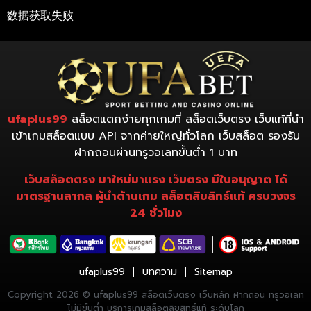
数据获取失败
ufaplus99
สล็อตแตกง่ายทุกเกมที่ สล็อตเว็บตรง เว็บแท้ที่นำ
เข้าเกมสล็อตแบบ API จากค่ายใหญ่ทั่วโลก เว็บสล็อต รองรับ
ฝากถอนผ่านทรูวอเลทขั้นต่ำ 1 บาท
เว็บสล็อตตรง มาใหม่มาแรง เว็บตรง มีใบอนุญาต ได้
มาตรฐานสากล ผู้นำด้านเกม สล็อตลิขสิทธ์แท้ ครบวงจร
24 ชั่วโมง
ufaplus99
บทความ
Sitemap
Copyright 2026 © ufaplus99 สล็อตเว็บตรง เว็บหลัก ฝากถอน ทรูวอเลท
ไม่มีขั้นต่ำ บริการเกมสล็อตลิขสิทธิ์แท้ ระดับโลก