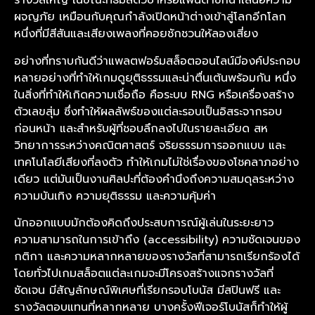
รางวัลใหญ่ ในขณะที่ธีมสัตว์ป่าหรือแฟนตาซีก็นำเสนอความ
ผจญภัย เหมือนกับคุณกำลังเปิดหน้าต่างเข้าสู่โลกอีกโลก
หนึ่งที่มีสีสันและเสียงเพลงที่คอยชักชวนให้ลองเสี่ยง
อย่างที่ทราบกันดีว่าแพลตฟอร์มสล็อตออนไลน์มีองค์ประกอบ
หลายอย่างที่ทำให้เกมดูยุติธรรมและน่าตื่นเต้นพร้อมกัน หนึ่ง
ในสิ่งที่ทำให้เกิดความเชื่อถือ คือระบบ RNG หรือเครื่องสร้าง
ตัวเลขสุ่ม ซึ่งทำให้ผลลัพธ์ของแต่ละรอบเป็นอิสระจากรอบ
ก่อนหน้า และสำหรับผู้ที่ชอบลึกลงไปในรายละเอียด สห
วิทยาการระหว่างคณิตศาสตร์ จริยธรรมการออกแบบ และ
เทคโนโลยีเสียงที่ลงตัว ทำให้เกมไม่ใช่เรื่องของโชคลาภอย่าง
เดียว แต่มันเป็นงานศิลปะที่ต้องคำนึงถึงความสมดุลระหว่าง
ความบันเทิง ความยุติธรรม และความคุ้มค่า
นักออกแบบมักต้องคิดถึงประสบการณ์ผู้เล่นในระยะยาว
ความสามารถในการเข้าถึง (accessibility) ความชัดเจนของ
กติกา และความหลากหลายของรางวัลที่สามารถเรียกร้องได้
โดยทั่วไปเกมสล็อตแต่ละเกมจะมีโครงสร้างแจกรางวัลที่
ชัดเจน มีสัญลักษณ์พิเศษที่เรียกรอบโบนัส มีสปินฟรี และ
รางวัลตอบแทนที่หลากหลาย บางครั้งฟีเจอร์โบนัสก็ทำให้ผู้