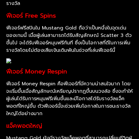
รางวัล
ฟีเจอร์ Free Spins
ฟีเจอร์ฟรีสปินใน Mustang Gold ถือว่าเป็นหนึ่งในจุดเด่น
ของเกมนี้ เมื่อผู้เล่นสามารถได้รับสัญลักษณ์ Scatter 3 ตัว
ขึ้นไป จะได้รับฟีเจอร์หมุนฟรีทันที ซึ่งเป็นโอกาสที่ดีในการเพิ่ม
รางวัลโดยไม่ต้องเสียเงินเดิมพันในช่วงที่เล่นฟีเจอร์นี้
ฟีเจอร์ Money Respin
ฟีเจอร์ Money Respin คือฟีเจอร์ที่มีความน่าสนใจมาก โดย
จะเริ่มขึ้นเมื่อสัญลักษณ์เหรียญปรากฏขึ้นบนวงล้อ ซึ่งจะทำให้
ผู้เล่นได้รับการหมุนฟรีเพิ่มขึ้นและมีโอกาสได้รับรางวัลแจ็ค
พอตที่ใหญ่ขึ้น ตัวฟีเจอร์นี้จะช่วยเพิ่มโอกาสในการชนะรางวัล
ใหญ่ได้อย่างมาก
แจ็คพอตใหญ่
Mustang Gold ยังมีรางวัลแจ็คพอตที่สามารถเปลี่ยนชีวิตผู้