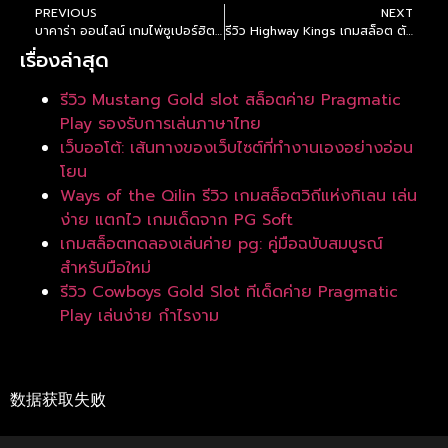
PREVIOUS
NEXT
บาคาร่า ออนไลน์ เกมไพ่ซูเปอร์ฮิต ใคร ๆ ก็เล่นได้ ไม่ยากอย่างที่คิด
รีวิว Highway Kings เกมสล็อต ตัวแรง จาก SLOTXO แตกง่าย โบนัสกระจาย
เรื่องล่าสุด
รีวิว Mustang Gold slot สล็อตค่าย Pragmatic
Play รองรับการเล่นภาษาไทย
เว็บออโต้: เส้นทางของเว็บไซต์ที่ทำงานเองอย่างอ่อน
โยน
Ways of the Qilin รีวิว เกมสล็อตวิถีแห่งกิเลน เล่น
ง่าย แตกไว เกมเด็ดจาก PG Soft
เกมสล็อตทดลองเล่นค่าย pg: คู่มือฉบับสมบูรณ์
สำหรับมือใหม่
รีวิว Cowboys Gold Slot ทีเด็ดค่าย Pragmatic
Play เล่นง่าย กำไรงาม
数据获取失败