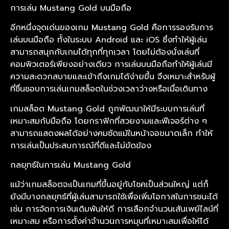
การเล่น Mustang Gold บนมือถือ
อีกหนึ่งจุดเด่นของเกม Mustang Gold คือการรองรับการ
เล่นบนมือถือ ทั้งในระบบ Android และ iOS ซึ่งทำให้ผู้เล่น
สามารถสนุกกับเกมได้ทุกที่ทุกเวลา โดยไม่ต้องนั่งเล่นที่
คอมพิวเตอร์เพียงอย่างเดียว การเล่นบนมือถือทำให้ผู้เล่นมี
ความสะดวกสบายและเข้าถึงเกมได้ง่ายขึ้น จึงเหมาะสำหรับผู้
ที่ชื่นชอบการเล่นเกมสล็อตในช่วงเวลาว่างหรือเมื่อเดินทาง
เกมสล็อต Mustang Gold ถูกพัฒนาให้มีระบบการเล่นที่
เหมาะสมกับมือถือ โดยกราฟิกที่สวยงามและฟีเจอร์ต่าง ๆ
สามารถแสดงผลได้อย่างคมชัดแม้ในหน้าจอขนาดเล็ก ทำให้
การเล่นเป็นประสบการณ์ที่ดีและไม่ขัดข้อง
กลยุทธ์ในการเล่น Mustang Gold
แม้ว่าเกมสล็อตจะเป็นเกมที่ขึ้นอยู่กับโชคเป็นส่วนใหญ่ แต่ก็
ยังมีบางกลยุทธ์ที่ผู้เล่นสามารถใช้เพื่อเพิ่มโอกาสในการชนะได้
เช่น การจัดการเงินเดิมพันให้ดี การเลือกจำนวนเส้นเพย์ไลน์ที่
เหมาะสม หรือการตั้งค่าจำนวนการหมุนที่เหมาะสมเพื่อให้ได้