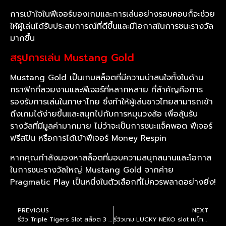
การเข้าใจในฟีเจอร์ของเกมและการเล่นอย่างรอบคอบก็จะช่วย
ให้ผู้เล่นได้รับประสบการณ์ที่ดีขึ้นและมีโอกาสในการชนะรางวัล
มากขึ้น
สรุปการเล่น Mustang Gold
Mustang Gold เป็นเกมสล็อตที่มีความน่าสนใจทั้งในด้าน
กราฟิกที่สวยงามและฟีเจอร์ที่หลากหลาย ที่สำคัญคือการ
รองรับการเล่นในภาษาไทย ซึ่งทำให้ผู้เล่นชาวไทยสามารถเข้า
ถึงเกมได้ง่ายขึ้นและสนุกไปกับการหมุนวงล้อ เพื่อลุ้นรับ
รางวัลที่มีมูลค่ามากมาย ไม่ว่าจะเป็นการชนะแจ็คพอต ฟีเจอร์
ฟรีสปิน หรือการได้เข้าฟีเจอร์ Money Respin
หากคุณกำลังมองหาสล็อตที่มอบความสนุกสนานและโอกาส
ในการชนะรางวัลใหญ่ Mustang Gold จากค่าย
Pragmatic Play เป็นหนึ่งในตัวเลือกที่ไม่ควรพลาดอย่างยิ่ง!
PREVIOUS
NEXT
รีวิว Triple Tigers Slot สล็อต 3 เสือตัวจี๊ด จากค่าย Pragmatic Play
รีวิวเกม LUCKY NEKO slot เนโกะนำโชค สล็อตแมวกวักให้แต่แจ็คพอต