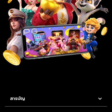
สารบัญ