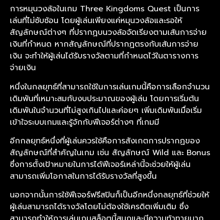
การหมุนวงล้อในเกม Three Kingdoms Quest เป็นการ
เล่นที่ไม่ซับซ้อน โดยผู้เล่นเพียงแค่หมุนวงล้อและรอให้
สัญลักษณ์ต่างๆ ที่ปรากฏบนวงล้อจัดเรียงตามเส้นการจ่าย
เงินที่กำหนด หากสัญลักษณ์ที่ปรากฏตรงกับเส้นการจ่าย
เงิน จะทำให้ผู้เล่นได้รับรางวัลตามที่กำหนดไว้ในตารางการ
จ่ายเงิน
หนึ่งในกลยุทธ์ที่สามารถใช้ในการเล่นเกมนี้คือการเลือกจำนวน
เดิมพันที่เหมาะสมกับงบประมาณของผู้เล่น โดยการเริ่มต้น
เดิมพันในจำนวนที่ไม่สูงเกินไปและค่อยๆ เพิ่มเดิมพันเมื่อเริ่ม
เข้าใจระบบเกมและรู้จักกับฟีเจอร์ต่างๆ ที่เกมมี
อีกกลยุทธ์หนึ่งที่ผู้เล่นควรใช้คือการสังเกตการปรากฏของ
สัญลักษณ์ที่สำคัญในเกม เช่น สัญลักษณ์ Wild และ Bonus
ซึ่งการตั้งเป้าหมายในการได้ฟีเจอร์เหล่านี้จะช่วยให้ผู้เล่น
สามารถเพิ่มโอกาสในการได้รับรางวัลที่สูงขึ้น
นอกจากนั้นการใช้ฟีเจอร์ฟรีสปินก็เป็นอีกหนึ่งกลยุทธ์ที่ช่วยให้
ผู้เล่นสามารถได้รางวัลโดยไม่ต้องใช้เครดิตเพิ่มเติม ซึ่ง
สามารถทำให้การเล่นเกมสล็อตนี้สนุกและมีความท้าทายมาก