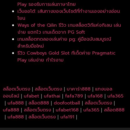
Play รองรับการเล่นภาษาไทย
เว็บออโต้: เส้นทางของเว็บไซต์ที่ทำงานเองอย่างอ่อน
โยน
Ways of the Qilin รีวิว เกมสล็อตวิถีแห่งกิเลน เล่น
ง่าย แตกไว เกมเด็ดจาก PG Soft
เกมสล็อตทดลองเล่นค่าย pg: คู่มือฉบับสมบูรณ์
สำหรับมือใหม่
รีวิว Cowboys Gold Slot ทีเด็ดค่าย Pragmatic
Play เล่นง่าย กำไรงาม
สล็อตเว็บตรง
｜
สล็อตเว็บตรง
｜
บาคาร่า888
｜
แทงบอล
ออนไลน์
｜
ufabet
｜
ufathai
｜
fafa789
｜
ufa168
｜
ufa365
｜
ufa888
｜
สล็อต888
｜
doofootball
｜
สล็อตเว็บตรง
｜
ufa888
｜
สล็อตเว็บตรง
｜
ufabet168
｜
ufa365
｜
สล็อต888
｜
ufa888
｜
สล็อตเว็บตรง
｜
ufa191
｜