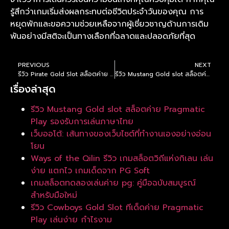
รู้สึกว่าเกมเริ่มส่งผลกระทบต่อชีวิตประจำวันของคุณ การ
หยุดพักและขอความช่วยเหลือจากผู้เชี่ยวชาญด้านการเดิม
พันอย่างมีสติจะเป็นทางเลือกที่ฉลาดและปลอดภัยที่สุด
PREVIOUS
NEXT
รีวิว Pirate Gold Slot สล็อตค่าย Pragmatic Play โจรสลัดพารวย
รีวิว Mustang Gold slot สล็อตค่าย Pragmatic Play รองรับการเล่นภาษาไทย
เรื่องล่าสุด
รีวิว Mustang Gold slot สล็อตค่าย Pragmatic
Play รองรับการเล่นภาษาไทย
เว็บออโต้: เส้นทางของเว็บไซต์ที่ทำงานเองอย่างอ่อน
โยน
Ways of the Qilin รีวิว เกมสล็อตวิถีแห่งกิเลน เล่น
ง่าย แตกไว เกมเด็ดจาก PG Soft
เกมสล็อตทดลองเล่นค่าย pg: คู่มือฉบับสมบูรณ์
สำหรับมือใหม่
รีวิว Cowboys Gold Slot ทีเด็ดค่าย Pragmatic
Play เล่นง่าย กำไรงาม