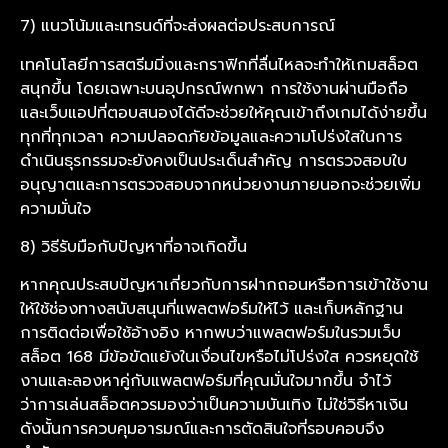
7) แนวโน้มและเทรนด์ที่จะส่งผลต่อประสบการณ์
เทคโนโลยีการสตรีมมิ่งและกราฟิกที่ลื่นไหลจะทำให้เกมสล็อต
สนุกขึ้น โดยเฉพาะบนอุปกรณ์พกพา การใช้งานผ่านมือถือ
และเว็บแอปที่ตอบสนองได้ดีจะช่วยให้คุณเข้าถึงเกมได้ง่ายขึ้น
ทุกที่ทุกเวลา ความปลอดภัยข้อมูลและความโปร่งใสในการ
ดำเนินธุรกรรมจะยังคงเป็นประเด็นสำคัญ การตรวจสอบใบ
อนุญาตและการตรวจสอบจากหน่วยงานภายนอกจะช่วยเพิ่ม
ความมั่นใจ
8) วิธีรับมือกับปัญหาที่อาจเกิดขึ้น
หากคุณประสบปัญหาเกี่ยวกับการฝากถอนหรือการเข้าใช้งาน
ให้ใช้ช่องทางสนับสนุนที่แพลตฟอร์มให้ไว้ และเก็บหลักฐาน
การติดต่อเพื่อใช้อ้างอิง หากพบว่าแพลตฟอร์มในรวมเว็บ
สล็อต 168 มีข้อขัดแย้งในเงื่อนไขหรือไม่โปร่งใส ควรหยุดใช้
งานและลองหาคู่กับแพลตฟอร์มที่คุณมั่นใจมากขึ้น จำไว้
ว่าการเล่นสล็อตควรมองว่าเป็นความบันเทิง ไม่ใช่วิธีหาเงิน
ดังนั้นการควบคุมอารมณ์และการตัดสินใจที่รอบคอบจึง