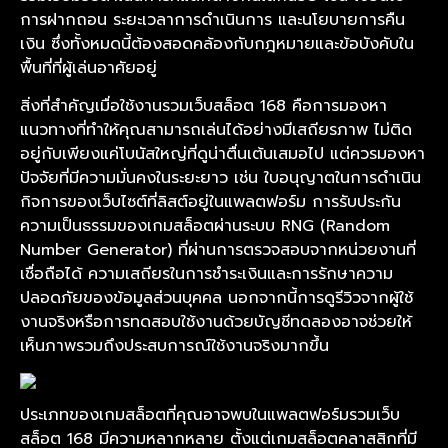
การฝากถอน ระยะเวลาการดำเนินการ และนโยบายการคืน
เงิน ซึ่งทั้งหมดนี้ต้องสอดคล้องกับกฎหมายและข้อบังคับใน
พื้นที่ที่ผู้เล่นอาศัยอยู่
สิ่งที่สำคัญเมื่อใช้งานรวมเว็บสล็อต 168 คือการมองหา
แนวทางที่ทำให้คุณสามารถเล่นได้อย่างมีเสถียรภาพ ไม่ติด
อยู่กับเพียงแค่โบนัสใหญ่ที่ดูน่าตื่นเต้นเสมอไป แต่ควรมองหา
ปัจจัยที่มีความมั่นคงในระยะยาว เช่น ใบอนุญาตในการดำเนิน
กิจการของเว็บไซต์ที่ลิสต์อยู่ในแพลตฟอร์ม การรับประกัน
ความเป็นธรรมของเกมสล็อตผ่านระบบ RNG (Random
Number Generator) ที่ผ่านการตรวจสอบจากหน่วยงานที่
เชื่อถือได้ ความเสถียรในการชำระเงินและการรักษาความ
ปลอดภัยของข้อมูลส่วนบุคคล นอกจากนี้การดูรีวิวจากผู้ใช้
งานจริงหรือการทดสอบใช้งานด้วยบัญชีทดลองอาจช่วยให้
เห็นภาพรวมถึงประสบการณ์ใช้งานจริงมากขึ้น
ประเภทของเกมสล็อตที่คุณอาจพบในแพลตฟอร์มรวมเว็บ
สล็อต 168 มีความหลากหลาย ตั้งแต่เกมสล็อตคลาสสิกที่มี