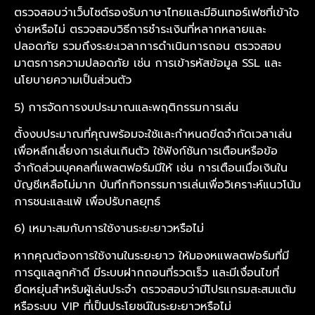
ตรวจสอบว่าเว็บไซต์รองรับภาษาไทยและมีอินเทอร์เฟซที่เข้าใจ
ง่ายหรือไม่ ตรวจสอบวิธีการชำระเงินที่หลากหลายและ
ปลอดภัย รวมถึงระยะเวลาการดำเนินการถอน ตรวจสอบ
มาตรการความปลอดภัย เช่น การเข้ารหัสข้อมูล SSL และ
นโยบายความเป็นส่วนตัว
5) การจัดการงบประมาณและพฤติกรรมการเล่น
ตั้งงบประมาณที่คุณพร้อมจะใช้และกำหนดขีดจำกัดเวลาเล่น
เพื่อหลีกเลี่ยงการเล่นเกินตัว ใช้ฟังก์ชันการเตือนหรือข้อ
จำกัดส่วนบุคคลที่แพลตฟอร์มมีให้ เช่น การเตือนเมื่อเงินใน
บัญชีเหลือไม่มาก บันทึกกิจกรรมการเล่นเพื่อวิเคราะห์แนวโน้ม
การชนะและแพ้ เพื่อปรับกลยุทธ์
6) เหมาะสมกับการใช้งานระยะยาวหรือไม่
หากคุณต้องการใช้งานในระยะยาว ให้มองหแพลตฟอร์มที่มี
การดูแลลูกค้าดี มีระบบฝากถอนที่รวดเร็ว และมีเงื่อนไขที่
ยืดหยุ่นสำหรับผู้เล่นประจำ ตรวจสอบว่ามีโปรแกรมสะสมแต้ม
หรือระบบ VIP ที่เป็นประโยชน์ในระยะยาวหรือไม่