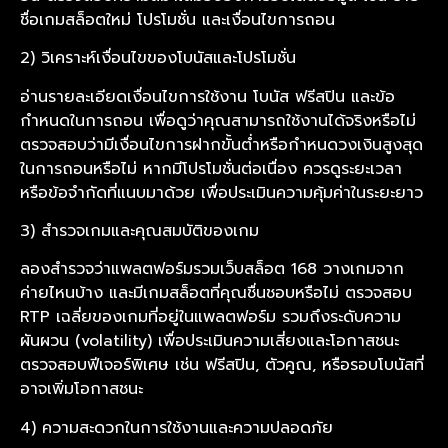
ชื่อเกมสล็อตใหม่ โปรโมชั่น และเงื่อนไขการถอน
2) วิเคราะห์เงื่อนไขของโบนัสและโปรโมชั่น
อ่านรายละเอียดเงื่อนไขการใช้งาน โบนัส ฟรีสปิน และข้อ
กำหนดในการถอน เพื่อดูว่าคุณสามารถใช้งานได้จริงหรือไม่
ตรวจสอบว่ามีเงื่อนไขการฝากขั้นต่ำหรือกำหนดวงเงินสูงสุด
ในการถอนหรือไม่ หากมีโปรโมชั่นต่อเนื่อง ควรดูระยะเวลา
หรือข้อจำกัดที่แนบมาด้วย เพื่อประเมินความคุ้มค่าในระยะยาว
3) สำรวจเกมและคุณสมบัติของเกม
ลองสำรวจว่าแพลตฟอร์มรวมเว็บสล็อต 168 วางเกมจาก
ค่ายไหนบ้าง และมีเกมสล็อตที่คุณชื่นชอบหรือไม่ ตรวจสอบ
RTP เฉลี่ยของเกมที่อยู่ในแพลตฟอร์ม รวมถึงระดับความ
ผันผวน (volatility) เพื่อประเมินความเสี่ยงและโอกาสชนะ
ตรวจสอบฟีเจอร์พิเศษ เช่น ฟรีสปิน, ตัวคูณ, หรือรอบโบนัสที่
อาจเพิ่มโอกาสชนะ
4) ความสะดวกในการใช้งานและความปลอดภัย