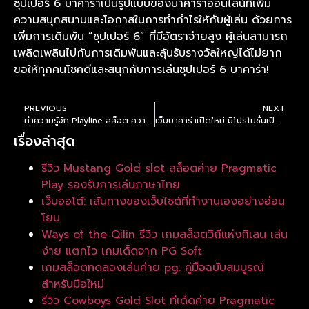
ซุปเปอร์ 6 บาคาร่าเป็นรูปแบบของบาคาร่าออนไลน์ที่เพิ่ม
ความสนุกสนานและโอกาสในการทำกำไรให้กับผู้เล่น ด้วยการ
เพิ่มการเดิมพัน “ซุปเปอร์ 6” ที่มีอัตราจ่ายสูง ผู้เล่นสามารถ
เพลิดเพลินไปกับการเดิมพันและลุ้นรับรางวัลใหญ่ได้ไม่ยาก
ขอให้ทุกคนโชคดีและสนุกกับการเล่นซุปเปอร์ 6 บาคาร่า!
PREVIOUS
NEXT
ทำความรู้จัก Playline สล็อต ความสำคัญ ที่นักปั่นสล็อตต้องรู้
เว็บบาคาร่าเปิดใหม่ มีโปรโมชั่นเปิดเว็บครั้งแรก สมัครบาคาร่า
เรื่องล่าสุด
รีวิว Mustang Gold slot สล็อตค่าย Pragmatic
Play รองรับการเล่นภาษาไทย
เว็บออโต้: เส้นทางของเว็บไซต์ที่ทำงานเองอย่างอ่อน
โยน
Ways of the Qilin รีวิว เกมสล็อตวิถีแห่งกิเลน เล่น
ง่าย แตกไว เกมเด็ดจาก PG Soft
เกมสล็อตทดลองเล่นค่าย pg: คู่มือฉบับสมบูรณ์
สำหรับมือใหม่
รีวิว Cowboys Gold Slot ทีเด็ดค่าย Pragmatic