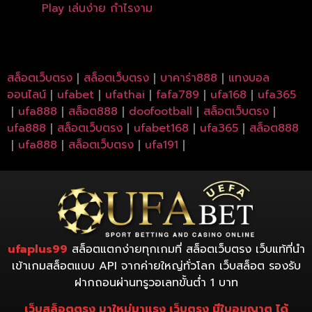
Play เล่นง่าย กำไรงาม
สล็อตเว็บตรง
｜
สล็อตเว็บตรง
｜
บาคาร่า888
｜
แทงบอล
ออนไลน์
｜
ufabet
｜
ufathai
｜
fafa789
｜
ufa168
｜
ufa365
｜
ufa888
｜
สล็อต888
｜
doofootball
｜
สล็อตเว็บตรง
｜
ufa888
｜
สล็อตเว็บตรง
｜
ufabet168
｜
ufa365
｜
สล็อต888
｜
ufa888
｜
สล็อตเว็บตรง
｜
ufa191
｜
ufaplus99
สล็อตแตกง่ายทุกเกมที่ สล็อตเว็บตรง เว็บแท้ที่นำ
เข้าเกมสล็อตแบบ API จากค่ายใหญ่ทั่วโลก เว็บสล็อต รองรับ
ฝากถอนผ่านทรูวอเลทขั้นต่ำ 1 บาท
เว็บสล็อตตรง มาใหม่มาแรง เว็บตรง มีใบอนุญาต ได้